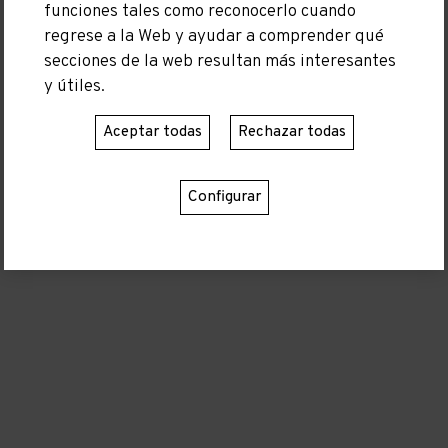
funciones tales como reconocerlo cuando
regrese a la Web y ayudar a comprender qué
secciones de la web resultan más interesantes
Moll de Llevant S/N (Recinte Varador 2000)
y útiles.
08350 Arenys de Mar, Barcelona
Teléfono:
600 58 23 10
Aceptar todas
Rechazar todas
Configurar