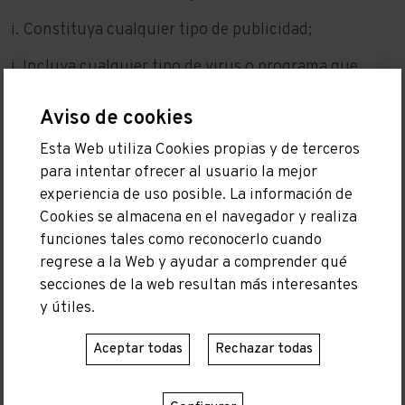
i. Constituya cualquier tipo de publicidad;
j. Incluya cualquier tipo de virus o programa que
impida el normal funcionamiento del sitio web.
Aviso de cookies
5.- RESPONSABILIDADES
Esta Web utiliza Cookies propias y de terceros
5.1.) La empresa no garantiza el acceso continuado,
para intentar ofrecer al usuario la mejor
ni la correcta visualización, descarga o utilidad de los
experiencia de uso posible. La información de
elementos e informaciones contenidas en las
Cookies se almacena en el navegador y realiza
páginas de la empresa, que pueden verse impedidos,
funciones tales como reconocerlo cuando
dificultados o interrumpidos por factores o
regrese a la Web y ayudar a comprender qué
circunstancias que estén fuera de su control.
secciones de la web resultan más interesantes
y útiles.
5.2.) La empresa, podrá interrumpir el servicio o
resolver de modo inmediato la relación con el
Aceptar todas
Rechazar todas
Usuario si detecta un uso de su Portal o de
cualquiera de los servicios ofertados en el mismo son
contrarios a los presentes Términos Legales.