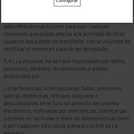
Configurar
5.3.) La empresa, pone a disposición de los Usuarios
una dirección de correo electrónico
admin@motornautic.com
para que cualquier
contenido que pueda afectar a la actividad de otros
usuarios sea puesto de manifiesto, con la voluntad de
rectificar el mismo en caso de ser apropiado.
5.4.) La empresa, no se hace responsable por daños,
perjuicios, pérdidas, reclamaciones o gastos,
producidos por:
i. interferencias, interrupciones, fallos, omisiones,
averías telefónicas, retrasos, bloqueos o
desconexiones en el funcionamiento del sistema
electrónico, motivadas por deficiencias, sobrecargas
y errores en las líneas y redes de telecomunicaciones,
o por cualquier otra causa ajena al control de La
empresa;