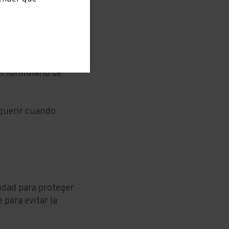
ninguna
ación y
e Protección de
el formulario de
equerir cuando
ridad para proteger
 para evitar la