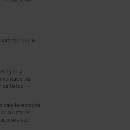
iente apartado.
apartados que le
recogida y
amentales, su
n de Datos
 para la recogida
 de su interés
 acceso a sus