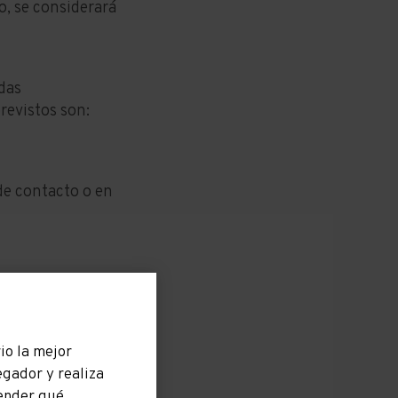
o, se considerará
adas
revistos son:
 de contacto o en
io la mejor
egador y realiza
ender qué