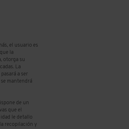
ás, el usuario es
que la
a, otorga su
icadas. La
 pasará a ser
y se mantendrá
dispone de un
vas que el
idad le detallo
la recopilación y