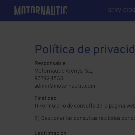
SERVICIO
MECÁNIC
ELECTRÓ
ELECTRIC
Política de privaci
LINEAS D
RECAMBI
Responsable
Motornautic Arenys, S.L.
SOLDADU
937924533
VARADER
admin@motornautic.com
INVERNA
Finalidad
GESTORÍA
1) Formulario de consulta de la página web
2) Gestionar las consultas recibidas por c
Legitimación