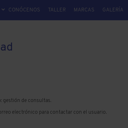
S
CONÓCENOS
TALLER
MARCAS
GALERÍA
A
NICA
IDAD
dad
E EJES
OS
RA
O
JE
: gestión de consultas.
orreo electrónico para contactar con el usuario.