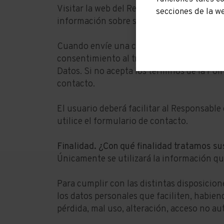
Visitar la web del Responsable del Tratami
secciones de la w
información sobre sí mismo, es una web t
Cuando envíe una consulta mediante el for
consentimiento al tratamiento de sus Dat
Datos. Si no acepta los términos de la Polí
contacto.
El usuario deberá facilitar al Responsabl
utilice el formulario de contacto.
Finalidad. ¿Con qué finalidad tratamos s
Únicamente se utilizará la información que
Para cumplir con las distintas disposicion
los datos personales que faciliten, habien
pérdida, mal uso, alteración, acceso no a