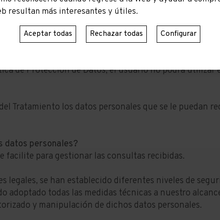
ento no supone que el usuario esté obligado a facilitar 
eb resultan más interesantes y útiles.
otalmente informativa.
Aceptar todas
Rechazar todas
Configurar
mulario de contacto, el usuario deberá prestar su acept
os Personales de conformidad con la presente Política d
tica de Protección de Datos, el usuario no podrá utilizar 
e del Tratamiento los datos personales que se le puedan r
us datos personales?
 facilite para gestionar las consultas recibidas.
es legales, se han establecido diferentes niveles de segu
do adoptado todas las medidas técnicas a nuestro alcance
utorizado y manipulación de dichos datos personales.