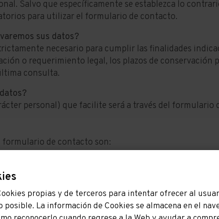
nal. Salvo que específicamente se establezca lo contrari
torios para utilizar el formulario de contacto.
rvaremos sus datos?
trictamente necesario para cumplir las finalidades indic
ación o requerimiento legal, los plazos de conservación p
última consulta.
 datos?
ácter personal) que facilite será a través del formulario
l formulario de contacto son:
kies
Cookies propias y de terceros para intentar ofrecer al usuar
idos.
o posible. La información de Cookies se almacena en el nav
omo reconocerlo cuando regrese a la Web y ayudar a compr