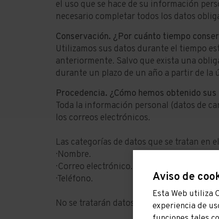
el uso que se hace de su información perso
necesario completar todos los datos obliga
Conservación.
¿Por cuánto tiempo conse
Utilizamos sus datos durante el tiempo es
anteriormente. Salvo que exista una oblig
durante un plazo de un año a partir de la 
Procedencia. ¿Cómo hemos obtenido sus
Toda la información personal (datos de car
los correos electrónicos.
Las categorías de datos que se tratan en e
· Nombre.
· Correo electrónico.
Aviso de coo
· Teléfono.
Esta Web utiliza 
No se tratarán datos especialmente proteg
experiencia de us
funciones tales c